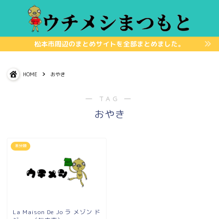
松本市周辺のまとめサイトを全部まとめました。
HOME
おやき
― TAG ―
おやき
未分類
La Maison De Jo ラ メゾン ド