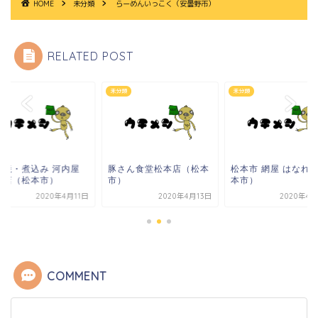
HOME
未分類
らーめんいっこく（安曇野市）
RELATED POST
類
未分類
未分類
つ焼・煮込み 河内屋
豚さん食堂松本店（松本
松本市 網屋 はなれ
前店（松本市）
市）
本市）
2020年4月11日
2020年4月13日
2020年4月
COMMENT