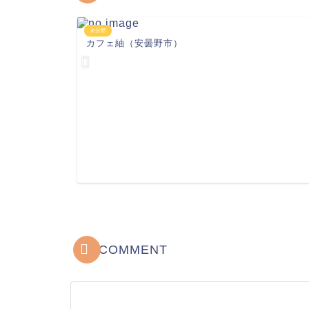
未分類
カフェ紬（安曇野市）
COMMENT