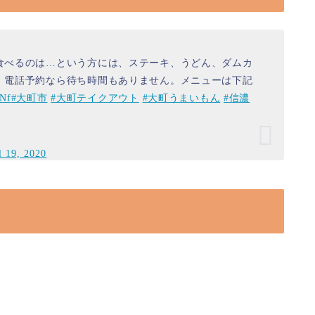
食べるのは…という方には、ステーキ、うどん、ダムカ
。電話予約なら待ち時間もありません。メニューは下記
zNf
#大町市
#大町テイクアウト
#大町うまいもん
#信濃
l 19, 2020