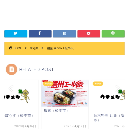
HOME
未分類
麺屋 直nao（松本市）
RELATED POST
類
未分類
未分類
廣東（松本市）
ったぼうず（松本市）
台湾料理 紅葉（安曇
市）
2020年4月16日
2020年4月12日
2020年4